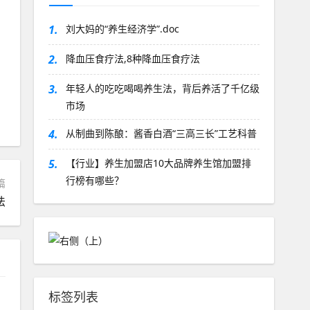
1.
刘大妈的“养生经济学”.doc
2.
降血压食疗法,8种降血压食疗法
3.
年轻人的吃吃喝喝养生法，背后养活了千亿级
市场
4.
从制曲到陈酿：酱香白酒“三高三长”工艺科普
5.
【行业】养生加盟店10大品牌养生馆加盟排
行榜有哪些？
篇
法
标签列表