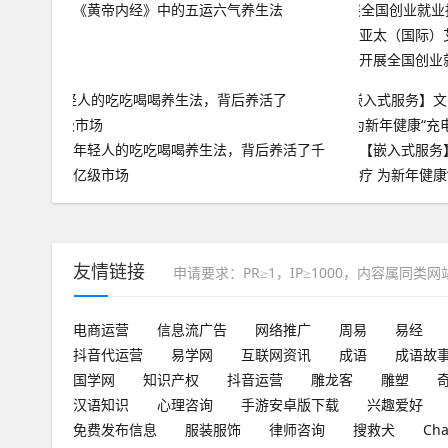
《黄帝内经》中的五运六气养生法
亚太（国际）
开展全国创业
年轻人的吃吃喝喝养生法，背后养活了千
【嵌入式服务
亿级市场
疗 为新年健康
友情链接
申请要求：PR≥1，IP≥1000，内容属同类
电商运营
信息流广告
网络推广
周易
易经
抖音代运营
易学网
互联网资讯
成语
成语故
国学网
知识产权
抖音运营
雕龙客
雕塑
汉语知识
心理咨询
手游安卓版下载
兴趣爱好
免费发布信息
服装服饰
律师咨询
搜救犬
Ch