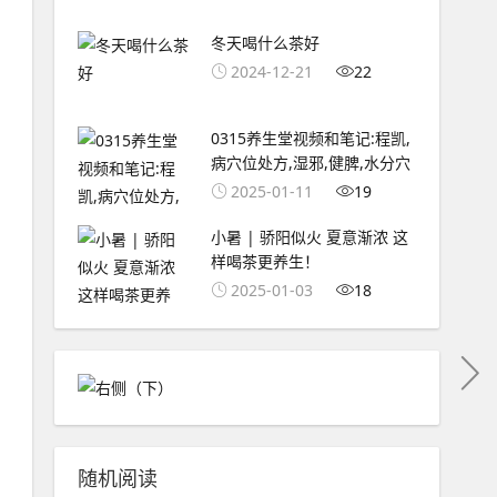
冬天喝什么茶好
2024-12-21
22
0315养生堂视频和笔记:程凯,
病穴位处方,湿邪,健脾,水分穴
2025-01-11
19
小暑 | 骄阳似火 夏意渐浓 这
样喝茶更养生！
2025-01-03
18
随机阅读