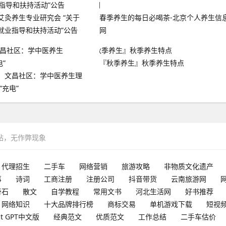
艾灸养生专业研究会 “关于
春季养生的每日必喝茶-北京个人养生信
就业指导和扶持活动”公告
网
『秋季养生』秋季养生特点
】文昌社区：学中医养生理
“充电”
网站，无作弊现象
代理招生
二手车
网络营销
旅游攻略
非物质文化遗产
事
诗词
工商注册
注册公司
抖音带货
云南旅游网
奇石
散文
自学教程
常用文书
河北生活网
好书推荐
网络知识
十大品牌排行榜
商标交易
单机游戏下载
短视
at GPT中文版
经典范文
优质范文
工作总结
二手车估价