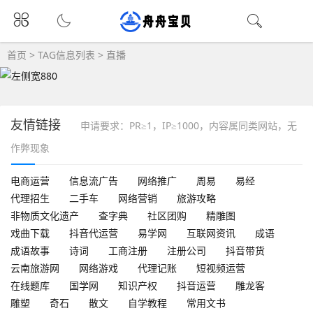
首页
> TAG信息列表 > 直播
友情链接
申请要求：PR≥1，IP≥1000，内容属同类网站，无
作弊现象
电商运营
信息流广告
网络推广
周易
易经
代理招生
二手车
网络营销
旅游攻略
非物质文化遗产
查字典
社区团购
精雕图
戏曲下载
抖音代运营
易学网
互联网资讯
成语
成语故事
诗词
工商注册
注册公司
抖音带货
云南旅游网
网络游戏
代理记账
短视频运营
在线题库
国学网
知识产权
抖音运营
雕龙客
雕塑
奇石
散文
自学教程
常用文书