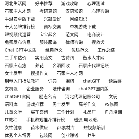
河北生活网
好书推荐
游戏攻略
心理测试
石家庄人才网
考研真题
汉语知识
心理咨询
手游安卓版下载
兴趣爱好
网络知识
十大品牌排行榜
商标交易
单机游戏下载
短视频代运营
宝宝起名
范文网
电商设计
免费发布信息
服装服饰
律师咨询
搜救犬
Chat GPT中文版
经典范文
优质范文
工作总结
二手车估价
实用范文
古诗词
衡水人才网
石家庄点痣
养花
名酒回收
石家庄代理记账
女士发型
搜搜作文
石家庄人才网
钢琴入门指法教程
词典
围棋
chatGPT
读后感
玄机派
企业服务
法律咨询
chatGPT国内版
chatGPT官网
励志名言
河北代理记账公司
文玩
语料库
游戏推荐
男士发型
高考作文
PS修图
儿童文学
买车咨询
工作计划
礼品厂
舟舟培训
IT教程
手机游戏推荐排行榜
暖通,电地暖，
女性健康
苗木供应
ps素材库
短视频培训
优秀个人博客
包装网
创业赚钱
养生