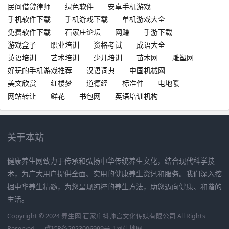
民间借贷律师
绿色软件
安卓手机游戏
手机软件下载
手机游戏下载
单机游戏大全
免费软件下载
石家庄论坛
网赚
手游下载
游戏盒子
职业培训
资格考试
成语大全
英语培训
艺术培训
少儿培训
苗木网
雕塑网
好玩的手机游戏推荐
汉语词典
中国机械网
美文欣赏
红楼梦
道德经
标准件
电地暖
网站转让
鲜花
书包网
英语培训机构
关于本站
健康养生网致力于传承和弘扬中华传统养生文化，结合现代科学技
术，为广大用户提供全面、实用的健康养生资讯和服务。我们深入挖
掘中华养生精髓，为您呈现纯粹的养生方法，助您迈向健康、和谐的
生活。
Copyright © 2024 养生网 石家庄抖帅宫文化传媒有限公司 All Rights
Reserved.
冀ICP备2023006999号-1
网站地图