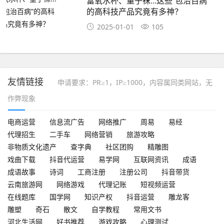
富氧水杯、量子袜...这些“包治百病”
的高科技产品究竟有多神？
2025-01-01
105
友情链接
申请要求：PR≥1，IP≥1000，内容属同类网站，无
作弊现象
电商运营
信息流广告
网络推广
周易
易经
代理招生
二手车
网络营销
旅游攻略
非物质文化遗产
查字典
社区团购
精雕图
戏曲下载
抖音代运营
易学网
互联网资讯
成语
成语故事
诗词
工商注册
注册公司
抖音带货
云南旅游网
网络游戏
代理记账
短视频运营
在线题库
国学网
知识产权
抖音运营
雕龙客
雕塑
奇石
散文
自学教程
常用文书
河北生活网
好书推荐
游戏攻略
心理测试