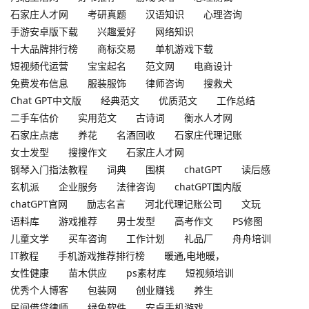
石家庄人才网
考研真题
汉语知识
心理咨询
手游安卓版下载
兴趣爱好
网络知识
十大品牌排行榜
商标交易
单机游戏下载
短视频代运营
宝宝起名
范文网
电商设计
免费发布信息
服装服饰
律师咨询
搜救犬
Chat GPT中文版
经典范文
优质范文
工作总结
二手车估价
实用范文
古诗词
衡水人才网
石家庄点痣
养花
名酒回收
石家庄代理记账
女士发型
搜搜作文
石家庄人才网
钢琴入门指法教程
词典
围棋
chatGPT
读后感
玄机派
企业服务
法律咨询
chatGPT国内版
chatGPT官网
励志名言
河北代理记账公司
文玩
语料库
游戏推荐
男士发型
高考作文
PS修图
儿童文学
买车咨询
工作计划
礼品厂
舟舟培训
IT教程
手机游戏推荐排行榜
暖通,电地暖，
女性健康
苗木供应
ps素材库
短视频培训
优秀个人博客
包装网
创业赚钱
养生
民间借贷律师
绿色软件
安卓手机游戏