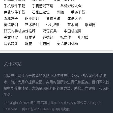
手机软件下载
手机游戏下载
单机游戏大全
免费软件下载
石家庄论坛
网赚
手游下载
游戏盒子
职业培训
资格考试
成语大全
英语培训
艺术培训
少儿培训
苗木网
雕塑网
好玩的手机游戏推荐
汉语词典
中国机械网
美文欣赏
红楼梦
道德经
标准件
电地暖
网站转让
鲜花
书包网
英语培训机构
关于本站
健康养生网致力于传承和弘扬中华传统养生文化，结合现代科学技
术，为广大用户提供全面、实用的健康养生资讯和服务。我们深入挖
掘中华养生精髓，为您呈现纯粹的养生方法，助您迈向健康、和谐的
生活。
Copyright © 2024 养生网 石家庄抖帅宫文化传媒有限公司 All Rights
Reserved.
冀ICP备2023006999号-1
网站地图