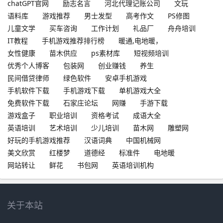
chatGPT官网
励志名言
河北代理记账公司
文玩
语料库
游戏推荐
男士发型
高考作文
PS修图
儿童文学
买车咨询
工作计划
礼品厂
舟舟培训
IT教程
手机游戏推荐排行榜
暖通,电地暖，
女性健康
苗木供应
ps素材库
短视频培训
优秀个人博客
包装网
创业赚钱
养生
民间借贷律师
绿色软件
安卓手机游戏
手机软件下载
手机游戏下载
单机游戏大全
免费软件下载
石家庄论坛
网赚
手游下载
游戏盒子
职业培训
资格考试
成语大全
英语培训
艺术培训
少儿培训
苗木网
雕塑网
好玩的手机游戏推荐
汉语词典
中国机械网
美文欣赏
红楼梦
道德经
标准件
电地暖
网站转让
鲜花
书包网
英语培训机构
关于本站