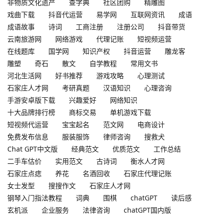
非物质文化遗产
查字典
社区团购
精雕图
戏曲下载
抖音代运营
易学网
互联网资讯
成语
成语故事
诗词
工商注册
注册公司
抖音带货
云南旅游网
网络游戏
代理记账
短视频运营
在线题库
国学网
知识产权
抖音运营
雕龙客
雕塑
奇石
散文
自学教程
常用文书
河北生活网
好书推荐
游戏攻略
心理测试
石家庄人才网
考研真题
汉语知识
心理咨询
手游安卓版下载
兴趣爱好
网络知识
十大品牌排行榜
商标交易
单机游戏下载
短视频代运营
宝宝起名
范文网
电商设计
免费发布信息
服装服饰
律师咨询
搜救犬
Chat GPT中文版
经典范文
优质范文
工作总结
二手车估价
实用范文
古诗词
衡水人才网
石家庄点痣
养花
名酒回收
石家庄代理记账
女士发型
搜搜作文
石家庄人才网
钢琴入门指法教程
词典
围棋
chatGPT
读后感
玄机派
企业服务
法律咨询
chatGPT国内版