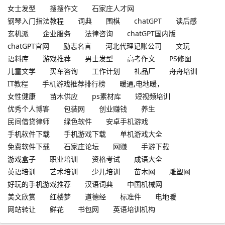
女士发型
搜搜作文
石家庄人才网
钢琴入门指法教程
词典
围棋
chatGPT
读后感
玄机派
企业服务
法律咨询
chatGPT国内版
chatGPT官网
励志名言
河北代理记账公司
文玩
语料库
游戏推荐
男士发型
高考作文
PS修图
儿童文学
买车咨询
工作计划
礼品厂
舟舟培训
IT教程
手机游戏推荐排行榜
暖通,电地暖，
女性健康
苗木供应
ps素材库
短视频培训
优秀个人博客
包装网
创业赚钱
养生
民间借贷律师
绿色软件
安卓手机游戏
手机软件下载
手机游戏下载
单机游戏大全
免费软件下载
石家庄论坛
网赚
手游下载
游戏盒子
职业培训
资格考试
成语大全
英语培训
艺术培训
少儿培训
苗木网
雕塑网
好玩的手机游戏推荐
汉语词典
中国机械网
美文欣赏
红楼梦
道德经
标准件
电地暖
网站转让
鲜花
书包网
英语培训机构