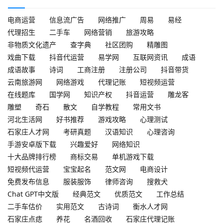
电商运营
信息流广告
网络推广
周易
易经
代理招生
二手车
网络营销
旅游攻略
非物质文化遗产
查字典
社区团购
精雕图
戏曲下载
抖音代运营
易学网
互联网资讯
成语
成语故事
诗词
工商注册
注册公司
抖音带货
云南旅游网
网络游戏
代理记账
短视频运营
在线题库
国学网
知识产权
抖音运营
雕龙客
雕塑
奇石
散文
自学教程
常用文书
河北生活网
好书推荐
游戏攻略
心理测试
石家庄人才网
考研真题
汉语知识
心理咨询
手游安卓版下载
兴趣爱好
网络知识
十大品牌排行榜
商标交易
单机游戏下载
短视频代运营
宝宝起名
范文网
电商设计
免费发布信息
服装服饰
律师咨询
搜救犬
Chat GPT中文版
经典范文
优质范文
工作总结
二手车估价
实用范文
古诗词
衡水人才网
石家庄点痣
养花
名酒回收
石家庄代理记账