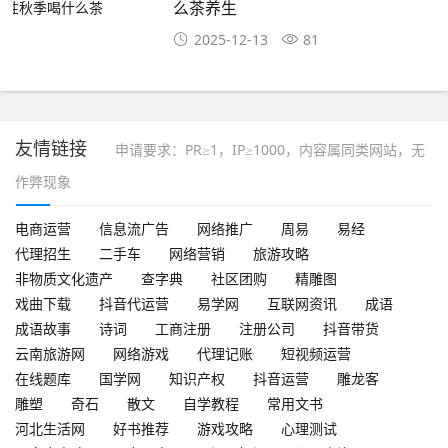
么茶养生
2025-12-13
81
友情链接
申请要求：PR≥1，IP≥1000，内容属同类网站，无
作弊现象
电商运营
信息流广告
网络推广
周易
易经
代理招生
二手车
网络营销
旅游攻略
非物质文化遗产
查字典
社区团购
精雕图
戏曲下载
抖音代运营
易学网
互联网资讯
成语
成语故事
诗词
工商注册
注册公司
抖音带货
云南旅游网
网络游戏
代理记账
短视频运营
在线题库
国学网
知识产权
抖音运营
雕龙客
雕塑
奇石
散文
自学教程
常用文书
河北生活网
好书推荐
游戏攻略
心理测试