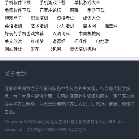
手机软件下载
手机游戏下载
单机游戏大全
免费软件下载
石家庄论坛
网赚
手游下载
游戏盒子
职业培训
资格考试
成语大全
英语培训
艺术培训
少儿培训
苗木网
雕塑网
好玩的手机游戏推荐
汉语词典
中国机械网
美文欣赏
红楼梦
道德经
标准件
电地暖
网站转让
鲜花
书包网
英语培训机构
关于本站
健康养生网致力于传承和弘扬中华传统养生文化，结合现代科学技
术，为广大用户提供全面、实用的健康养生资讯和服务。我们深入挖
掘中华养生精髓，为您呈现纯粹的养生方法，助您迈向健康、和谐的
生活。
Copyright © 2024 养生网 石家庄抖帅宫文化传媒有限公司 All Rights
Reserved.
冀ICP备2023006999号-1
网站地图