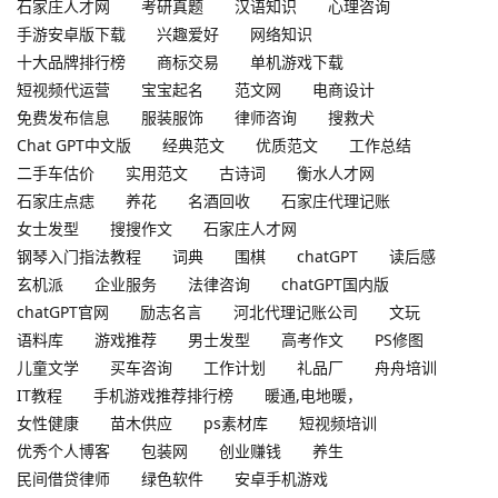
石家庄人才网
考研真题
汉语知识
心理咨询
手游安卓版下载
兴趣爱好
网络知识
十大品牌排行榜
商标交易
单机游戏下载
短视频代运营
宝宝起名
范文网
电商设计
免费发布信息
服装服饰
律师咨询
搜救犬
Chat GPT中文版
经典范文
优质范文
工作总结
二手车估价
实用范文
古诗词
衡水人才网
石家庄点痣
养花
名酒回收
石家庄代理记账
女士发型
搜搜作文
石家庄人才网
钢琴入门指法教程
词典
围棋
chatGPT
读后感
玄机派
企业服务
法律咨询
chatGPT国内版
chatGPT官网
励志名言
河北代理记账公司
文玩
语料库
游戏推荐
男士发型
高考作文
PS修图
儿童文学
买车咨询
工作计划
礼品厂
舟舟培训
IT教程
手机游戏推荐排行榜
暖通,电地暖，
女性健康
苗木供应
ps素材库
短视频培训
优秀个人博客
包装网
创业赚钱
养生
民间借贷律师
绿色软件
安卓手机游戏