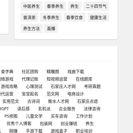
中医养生
春季养生
养生
二十四节气
普洱茶
冬季养生
春季饮食
健康生活
养生方法
直播
查字典
社区团购
精雕图
戏曲下载
网络游戏
代理记账
短视频运营
在线题库
游戏攻略
心理测试
石家庄人才网
考研真题
频代运营
宝宝起名
范文网
电商设计
实用范文
古诗词
衡水人才网
石家庄点痣
tGPT
读后感
玄机派
企业服务
法律咨询
PS修图
儿童文学
买车咨询
工作计划
优秀个人博客
包装网
创业赚钱
养生
坛
网赚
手游下载
游戏盒子
职业培训