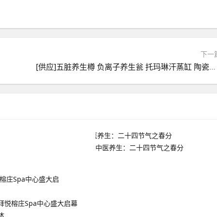
下一
[供应]五脏养生樽 负离子养生瓮 托玛琳汗蒸缸 陶瓷排毒舱特价
中医养生：二十四节气之春分
拜悦榕庄Spa中心盛大启幕
体