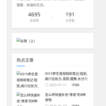
健康、和谐的生活。
4695
191
阅读数
文章数
热点文章
0315养生堂视频和笔记:程凯,
病穴位处方,湿邪,健脾,水分穴
2025-01-11
80
怎么样快速补充“津液”的8种
食物
2025-01-07
59