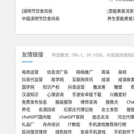
中国清明节饮食风俗
养生壶能煮普
友情链接
申请要求：PR≥1，IP≥1000，内容属同类
电商运营
信息流广告
网络推广
周易
易经
抖音代运营
易学网
互联网资讯
成语
成语故
国学网
知识产权
抖音运营
雕龙客
雕塑
汉语知识
心理咨询
手游安卓版下载
兴趣爱好
免费发布信息
服装服饰
律师咨询
搜救犬
Ch
养花
名酒回收
石家庄代理记账
女士发型
搜
chatGPT国内版
chatGPT官网
励志名言
河北代
礼品厂
舟舟培训
IT教程
手机游戏推荐排行榜
民间借贷律师
绿色软件
安卓手机游戏
手机软件