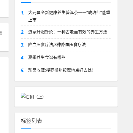
1.
大元昌全新健康养生普洱茶——“琥珀红”隆重
上市
2.
道家升阳针灸：一种古老而有效的养生方法
篇
3.
降血压食疗法,8种降血压食疗法
4.
夏季养生食谱有哪些
5.
珍品收藏:搜罗柳州按摩地点好去处！
标签列表