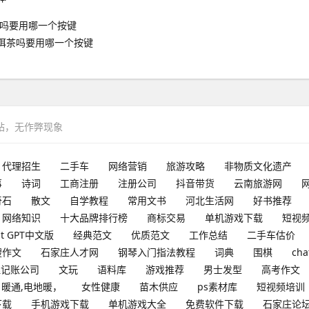
洱茶吗要用哪一个按键
网站，无作弊现象
代理招生
二手车
网络营销
旅游攻略
非物质文化遗产
事
诗词
工商注册
注册公司
抖音带货
云南旅游网
奇石
散文
自学教程
常用文书
河北生活网
好书推荐
网络知识
十大品牌排行榜
商标交易
单机游戏下载
短视
at GPT中文版
经典范文
优质范文
工作总结
二手车估价
搜作文
石家庄人才网
钢琴入门指法教程
词典
围棋
cha
理记账公司
文玩
语料库
游戏推荐
男士发型
高考作文
暖通,电地暖，
女性健康
苗木供应
ps素材库
短视频培训
下载
手机游戏下载
单机游戏大全
免费软件下载
石家庄论