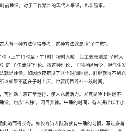
1时前睡觉，对于工作繁忙的现代人来说，也非易事。
古人有一种方法值得参考，这种方法就是睡“子午觉”。
午时（上午11时至下午1时）按时入睡，其主要原则是“子时大
经》的“子午流注”理论。按这种理论，子时胆经当令，胆气生发
法就是睡觉。如因熬夜错过了这个时间睡眠，肝胆就得不到充
所以如果不能在子时上床，也要闭目养神一段时间。
，可推动血液正常运行，使人充满活力。尤其是晚上睡眠不
睡觉，也应“入静”，闭目养神。午睡的时间，有人提出以半小
遵循此道而得长寿。如长寿诗人陆游就有午睡的习惯，写过多首