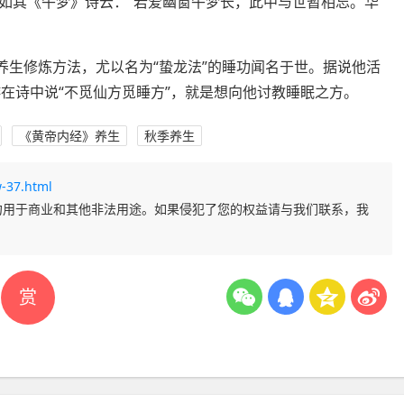
如其《午梦》诗云：“若爱幽窗午梦长，此中与世暂相忘。华
养生修炼方法，尤以名为“蛰龙法”的睡功闻名于世。据说他活
陆游在诗中说“不觅仙方觅睡方”，就是想向他讨教睡眠之方。
《黄帝内经》养生
秋季养生
-37.html
勿用于商业和其他非法用途。如果侵犯了您的权益请与我们联系，我
赏