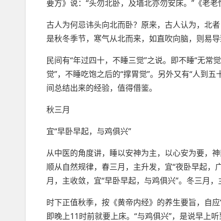
要方》说：“头勿北卧，及墙北亦勿安床。”《老老
古人为何忌讳头向北而卧？原来，古人认为，北者
是秋冬季节，寒气从北而来，如直吹向脑，则易导
民间有“年过四十，不睡三觉”之说。即不睡“无常
觉”，不睡吃饱之后的“撑胃觉”。另外又有“人到
间总结出来的经验，值得借鉴。
秋三月
宜“早卧早起，与鸡俱兴”
从中医的角度讲，睡以安神为主，以心安为要，神
顺从自然规律，春三月，主升发，宜“夜卧早起，广
月，主收敛，宜“早卧早起，与鸡俱兴”。冬三月，
时下正值秋季，按《黄帝内经》的养生要旨，自应“
即晚上11时前就要上床。“与鸡俱兴”，是说早上