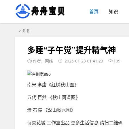
首页
知识
>
知识
多睡“子午觉”提升精气神
作者：网络
2025-01-23 01:41:23
109
南宋 李唐《红树秋山图》
五代 巨然 《秋山问道图》
清 石涛 《深山秋水图》
诗意花城 工作室出品 更多生活信息 请扫二维码