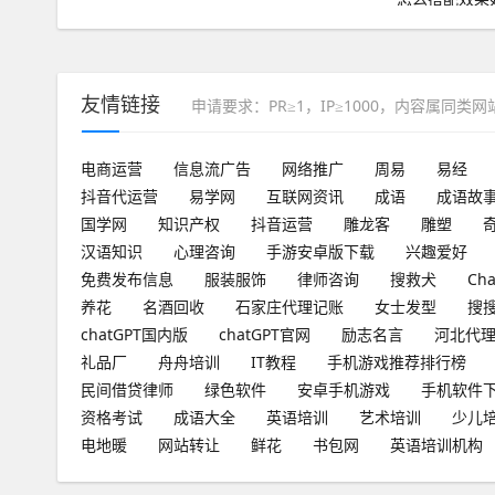
友情链接
申请要求：PR≥1，IP≥1000，内容属同类
电商运营
信息流广告
网络推广
周易
易经
抖音代运营
易学网
互联网资讯
成语
成语故
国学网
知识产权
抖音运营
雕龙客
雕塑
汉语知识
心理咨询
手游安卓版下载
兴趣爱好
免费发布信息
服装服饰
律师咨询
搜救犬
Ch
养花
名酒回收
石家庄代理记账
女士发型
搜
chatGPT国内版
chatGPT官网
励志名言
河北代
礼品厂
舟舟培训
IT教程
手机游戏推荐排行榜
民间借贷律师
绿色软件
安卓手机游戏
手机软件
资格考试
成语大全
英语培训
艺术培训
少儿
电地暖
网站转让
鲜花
书包网
英语培训机构