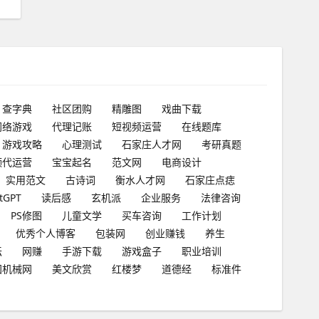
查字典
社区团购
精雕图
戏曲下载
网络游戏
代理记账
短视频运营
在线题库
游戏攻略
心理测试
石家庄人才网
考研真题
频代运营
宝宝起名
范文网
电商设计
实用范文
古诗词
衡水人才网
石家庄点痣
tGPT
读后感
玄机派
企业服务
法律咨询
PS修图
儿童文学
买车咨询
工作计划
优秀个人博客
包装网
创业赚钱
养生
坛
网赚
手游下载
游戏盒子
职业培训
国机械网
美文欣赏
红楼梦
道德经
标准件