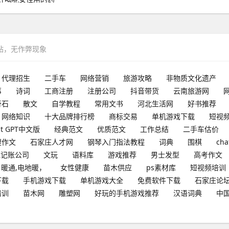
网站，无作弊现象
代理招生
二手车
网络营销
旅游攻略
非物质文化遗产
事
诗词
工商注册
注册公司
抖音带货
云南旅游网
奇石
散文
自学教程
常用文书
河北生活网
好书推荐
网络知识
十大品牌排行榜
商标交易
单机游戏下载
短视
at GPT中文版
经典范文
优质范文
工作总结
二手车估价
搜作文
石家庄人才网
钢琴入门指法教程
词典
围棋
cha
理记账公司
文玩
语料库
游戏推荐
男士发型
高考作文
暖通,电地暖，
女性健康
苗木供应
ps素材库
短视频培训
下载
手机游戏下载
单机游戏大全
免费软件下载
石家庄论
培训
苗木网
雕塑网
好玩的手机游戏推荐
汉语词典
中