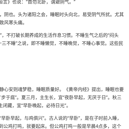
恒言》也说：“首勿北卧，谓避阴气。”
，阴也。头为诸阳之会，睡眠时头向北，易受阴气所扰。尤其
致风寒头痛。
觉”，不打破长期养成的生活作息习惯。不睡生气之后的“闷头
五十三不睡”之说，即不睡懒觉，不睡晚觉，不睡心事觉。这些民
静心安则魂梦稳，睡眠质量好。《黄帝内经》提出，睡眠也要
步于庭”。夏三月，主生长，宜“夜卧早起，无厌于日”。秋三
主闭藏，宜“早卧晚起，必待日光”。
早卧早起，与鸡俱兴”。古人说的“早卧”，是在子时前入睡，
听到公鸡打鸣，就要起床。但公鸡打鸣一般是早晨4点多，这个