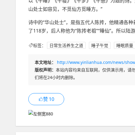
以《午睡》《午寝》《午梦》《午憩》为题的诗。
山处士如容见，不觅仙方觅睡方。”
诗中的“华山处士”，是指五代人陈抟，他精通各种
了118岁，后人称他为“陈抟老祖”“睡仙”。所以
标签：
日常生活养生之道
睡子午觉
睡眠质量
本文地址：
http://www.yinlianhua.com/news/show
版权声明：
本站内容均来自互联网，仅供演示用，请
们将在24小时内删除。
赞
10