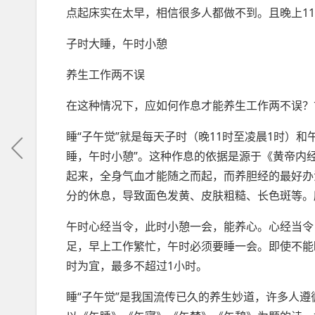
点起床实在太早，相信很多人都做不到。且晚上1
子时大睡，午时小憩
养生工作两不误
在这种情况下，应如何作息才能养生工作两不误？
睡“子午觉”就是每天子时（晚11时至凌晨1时）和
睡，午时小憩”。这种作息的依据是源于《黄帝内
起来，全身气血才能随之而起，而养胆经的最好办
分的休息，导致面色发黄、皮肤粗糙、长色斑等。
午时心经当令，此时小憩一会，能养心。心经当令
足，早上工作繁忙，午时必须要睡一会。即使不能
时为宜，最多不超过1小时。
睡“子午觉”是我国流传已久的养生妙道，许多人