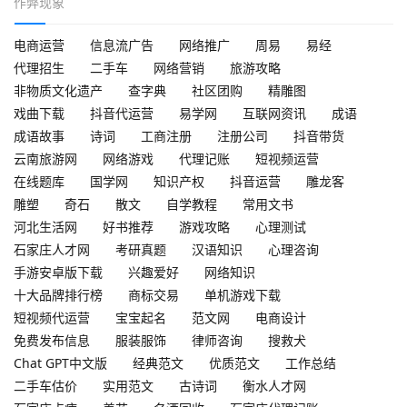
作弊现象
电商运营
信息流广告
网络推广
周易
易经
代理招生
二手车
网络营销
旅游攻略
非物质文化遗产
查字典
社区团购
精雕图
戏曲下载
抖音代运营
易学网
互联网资讯
成语
成语故事
诗词
工商注册
注册公司
抖音带货
云南旅游网
网络游戏
代理记账
短视频运营
在线题库
国学网
知识产权
抖音运营
雕龙客
雕塑
奇石
散文
自学教程
常用文书
河北生活网
好书推荐
游戏攻略
心理测试
石家庄人才网
考研真题
汉语知识
心理咨询
手游安卓版下载
兴趣爱好
网络知识
十大品牌排行榜
商标交易
单机游戏下载
短视频代运营
宝宝起名
范文网
电商设计
免费发布信息
服装服饰
律师咨询
搜救犬
Chat GPT中文版
经典范文
优质范文
工作总结
二手车估价
实用范文
古诗词
衡水人才网