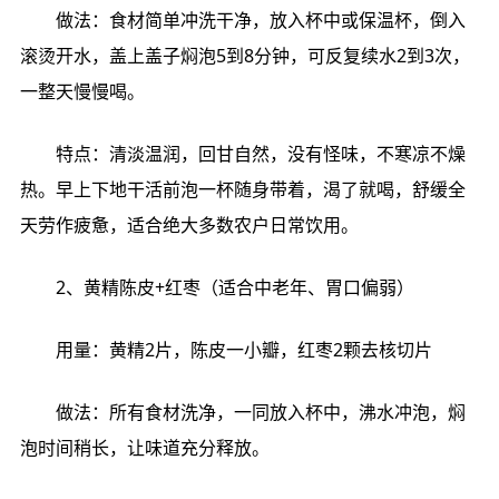
做法：食材简单冲洗干净，放入杯中或保温杯，倒入
滚烫开水，盖上盖子焖泡5到8分钟，可反复续水2到3次，
一整天慢慢喝。
特点：清淡温润，回甘自然，没有怪味，不寒凉不燥
热。早上下地干活前泡一杯随身带着，渴了就喝，舒缓全
天劳作疲惫，适合绝大多数农户日常饮用。
2、黄精陈皮+红枣（适合中老年、胃口偏弱）
用量：黄精2片，陈皮一小瓣，红枣2颗去核切片
做法：所有食材洗净，一同放入杯中，沸水冲泡，焖
泡时间稍长，让味道充分释放。