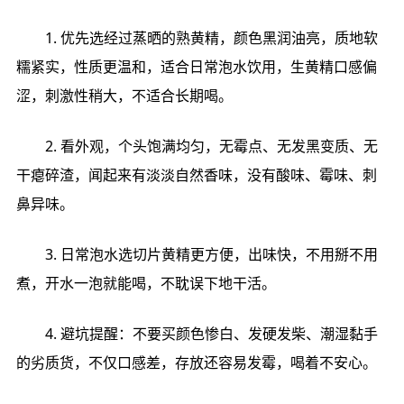
1. 优先选经过蒸晒的熟黄精，颜色黑润油亮，质地软
糯紧实，性质更温和，适合日常泡水饮用，生黄精口感偏
涩，刺激性稍大，不适合长期喝。
2. 看外观，个头饱满均匀，无霉点、无发黑变质、无
干瘪碎渣，闻起来有淡淡自然香味，没有酸味、霉味、刺
鼻异味。
3. 日常泡水选切片黄精更方便，出味快，不用掰不用
煮，开水一泡就能喝，不耽误下地干活。
4. 避坑提醒：不要买颜色惨白、发硬发柴、潮湿黏手
的劣质货，不仅口感差，存放还容易发霉，喝着不安心。