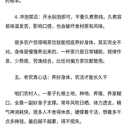
的根本。
4. 冲泡禁忌：开水焖泡即可，不要久煮熬炖，久煮容
易味道发苦，影响口感，也会破坏食材原有风味。
很多农户觉得喝茶饮就能彻底养好身体，其实完全不
对。身体是慢慢养出来的，一杯茶只是日常辅助，规律作
息、少熬夜、劳逸结合，比任何偏方茶饮都管用。
五、老农真心话：养好身体，农活才能长久干
咱们农村人，一辈子扎根土地，种地、养殖、养家糊
口，全靠一副好身子支撑。常年风吹日晒、体力透支，精
气神消耗快，很多人不舍得休息、硬撑着干活，想着多干
点多挣钱，最后越干越累，得不偿失。