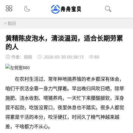
>
知识
黄精陈皮泡水，清淡温润，适合长期劳累
的人
作者：网络
2026-05-30 00:38:15
80
在农村生活过、常年种地搞养殖的老乡都深有体会，
咱们干农活全靠一身力气撑着。早出晚归风吹日晒，除草
施肥、浇水收割、喂猪养鸡，一天忙下来腰酸腿软，浑身
提不起劲，吃饭没胃口，夜里休息也不踏实。很多人都觉
得累是干活的本分，咬牙硬扛，时间久了精气神越来越
差，干啥都力不从心。