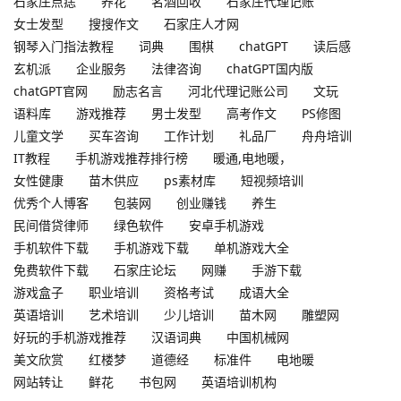
石家庄点痣
养花
名酒回收
石家庄代理记账
女士发型
搜搜作文
石家庄人才网
钢琴入门指法教程
词典
围棋
chatGPT
读后感
玄机派
企业服务
法律咨询
chatGPT国内版
chatGPT官网
励志名言
河北代理记账公司
文玩
语料库
游戏推荐
男士发型
高考作文
PS修图
儿童文学
买车咨询
工作计划
礼品厂
舟舟培训
IT教程
手机游戏推荐排行榜
暖通,电地暖，
女性健康
苗木供应
ps素材库
短视频培训
优秀个人博客
包装网
创业赚钱
养生
民间借贷律师
绿色软件
安卓手机游戏
手机软件下载
手机游戏下载
单机游戏大全
免费软件下载
石家庄论坛
网赚
手游下载
游戏盒子
职业培训
资格考试
成语大全
英语培训
艺术培训
少儿培训
苗木网
雕塑网
好玩的手机游戏推荐
汉语词典
中国机械网
美文欣赏
红楼梦
道德经
标准件
电地暖
网站转让
鲜花
书包网
英语培训机构