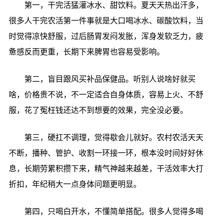
第一，干完活猛灌冰水、甜饮料。夏天天热出汗多，
很多人干完农活第一件事就是大口喝冰水、碳酸饮料，当
时觉得凉快舒服，过后肠胃发闷发胀，浑身发软乏力，疲
惫感反而更重，长期下来脾胃也容易受影响。
第二，盲目跟风买补品保健品。听别人说啥好就买
啥，价格贵不说，不一定适合自身体质，容易上火、不舒
服，花了冤枉钱还达不到想要的效果，完全没必要。
第三，硬扛不调理，觉得歇会儿就好。农村农活天天
不断，播种、管护、收割一环接一环，根本没时间好好休
息，长期劳累积攒下来，精气神越来越差，干活效率大打
折扣，年纪稍大一点身体问题更明显。
第四，只喝白开水，不懂简单搭配。很多人觉得多喝