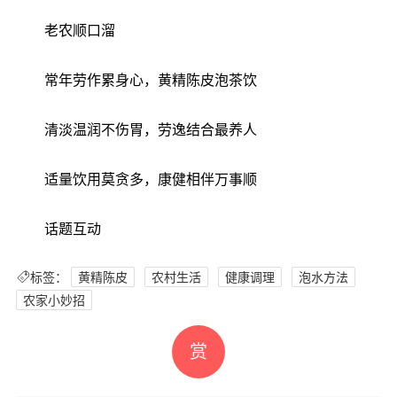
老农顺口溜
常年劳作累身心，黄精陈皮泡茶饮
清淡温润不伤胃，劳逸结合最养人
适量饮用莫贪多，康健相伴万事顺
话题互动
标签：
黄精陈皮
农村生活
健康调理
泡水方法
农家小妙招
赏