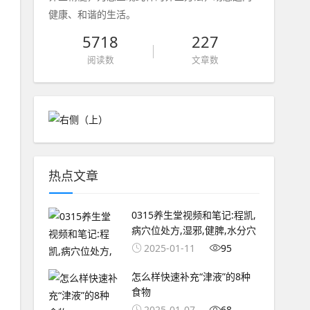
健康、和谐的生活。
5718
227
阅读数
文章数
热点文章
0315养生堂视频和笔记:程凯,
病穴位处方,湿邪,健脾,水分穴
2025-01-11
95
怎么样快速补充“津液”的8种
食物
2025-01-07
68