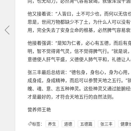
向，也无动力，必然肾气容易衰竭，就像浑浊干涸
他又接着说：“人皆曰，土不可少也，而何以无信
思是，世间万物都缺少不了土，为什么人可以没有
用，完全失去了安身立命的根基，必然脾气容易衰
他接着强调：“是知为仁者，必心有五德，而后有
明，智不觉得肾气灵，信不觉得脾气行。”就是说
意德使人肝气平盛，义德使人肺气平和，礼德让人
张三丰最后总结说：“德包身，身包心，身为心用
成身成，身成精神，而后可以参赞天地之五行。”
魄、魂、意、志五种神灵。这些神灵又通过脏腑经
才是最好的，才符合天地五行的自然法则。
营养师王艳
标签：
养生
道德
五德篇
张三丰
健康