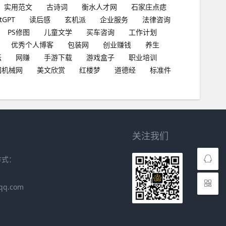
实用范文
古诗词
衡水人才网
石家庄点痣
tGPT
读后感
玄机派
企业服务
法律咨询
PS修图
儿童文学
买车咨询
工作计划
优秀个人博客
包装网
创业赚钱
养生
坛
网赚
手游下载
游戏盒子
职业培训
国机械网
美文欣赏
红楼梦
道德经
标准件
关注我们
方式：
qq.com