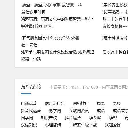
鸿茅药酒：药酒文化中的时辰智慧—科学
张三丰的养生秘
解读最佳饮用时机
康长寿秘籍--
处暑节气朋友圈发什么说说合适 处暑简短
爱吃这十种食
祝福一句话
友情链接
申请要求：PR≥1，IP≥1000，内容属同类
电商运营
信息流广告
网络推广
周易
易经
抖音代运营
易学网
互联网资讯
成语
成语故
国学网
知识产权
抖音运营
雕龙客
雕塑
汉语知识
心理咨询
手游安卓版下载
兴趣爱好