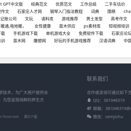
at GPT中文版
经典范文
优质范文
工作总结
二手车估价
搜作文
石家庄人才网
钢琴入门指法教程
词典
围棋
cha
理记账公司
文玩
语料库
游戏推荐
男士发型
高考作文
暖通,电地暖，
女性健康
苗木供应
ps素材库
短视频培训
下载
手机游戏下载
单机游戏大全
免费软件下载
石家庄论
培训
苗木网
雕塑网
好玩的手机游戏推荐
汉语词典
中
联系我们
学技术，为广大用户提供全
合作或咨询可通过如下
，为您呈现纯粹的养生方
QQ：381046319
邮箱：381046319@
微信：semjishu
Reserved.
冀ICP备