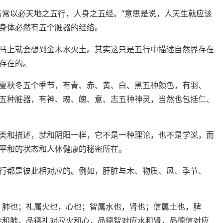
吾常以必天地之五行，人身之五经。”意思是说，人天生就应该
身体必然有五个脏器的经络。
马上就会想到金木水火土。其实这只是五行中描述自然界存在
存在的。
夏秋冬五个季节，有青、赤、黄、白、黑五种颜色，有羽、
五种脏器，有神、魂、魄、意、志五种神灵，当然也包括仁、
类和描述，就和阴阳一样，它不是一种理论，也不是学说，而
平和的状态和人体健康的秘密所在。
行都是彼此相对应的。例如，肝脏与木、物质、风、季节、
，肺也；礼属火也，心也；智属水也，肾也；信属土也，脾
金和肺，品德礼对应火和心，品德智对应水和肾，品德信对应