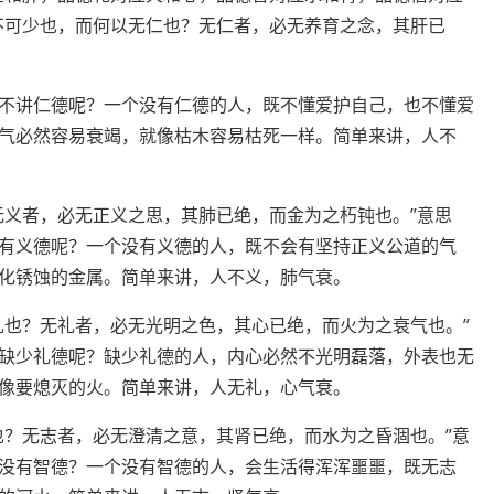
不可少也，而何以无仁也？无仁者，必无养育之念，其肝已
不讲仁德呢？一个没有仁德的人，既不懂爱护自己，也不懂爱
气必然容易衰竭，就像枯木容易枯死一样。简单来讲，人不
无义者，必无正义之思，其肺已绝，而金为之朽钝也。”意思
有义德呢？一个没有义德的人，既不会有坚持正义公道的气
化锈蚀的金属。简单来讲，人不义，肺气衰。
礼也？无礼者，必无光明之色，其心已绝，而火为之衰气也。”
缺少礼德呢？缺少礼德的人，内心必然不光明磊落，外表也无
像要熄灭的火。简单来讲，人无礼，心气衰。
也？无志者，必无澄清之意，其肾已绝，而水为之昏涸也。”意
没有智德？一个没有智德的人，会生活得浑浑噩噩，既无志