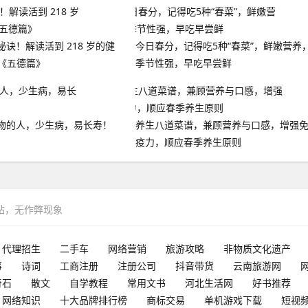
诀！解读活到 218 岁的健
今日春分，记得吃5种“春菜”，鲜嫩营养
-《五德篇》
季节性强，早吃早尝鲜
物的人，少生病，易长寿！
养生八道菜谱，兼顾营养与口感，增强
疫力，顺应春季养生原则
网站，无作弊现象
代理招生
二手车
网络营销
旅游攻略
非物质文化遗产
事
诗词
工商注册
注册公司
抖音带货
云南旅游网
奇石
散文
自学教程
常用文书
河北生活网
好书推荐
网络知识
十大品牌排行榜
商标交易
单机游戏下载
短视