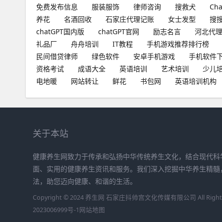
免费发布信息
服装服饰
律师咨询
搜救犬
Ch
养花
名酒回收
石家庄代理记账
女士发型
搜
chatGPT国内版
chatGPT官网
励志名言
河北代
礼品厂
舟舟培训
IT教程
手机游戏推荐排行榜
民间借贷律师
绿色软件
安卓手机游戏
手机软件
资格考试
成语大全
英语培训
艺术培训
少儿
电地暖
网站转让
鲜花
书包网
英语培训机构
关于本站
健康养生网致力于传承和弘扬中华传统养生文化，结合现代科
面、实用的健康养生资讯和服务。我们深入挖掘中华养生精髓
法，助您迈向健康、和谐的生活。
Copyright © 2024 养生网 石家庄抖帅宫文化传媒有限公司 All Rights 
2023006999号-1
网站地图