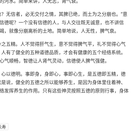
的河水。简单来讲，人无志，肾气衰。
也？无信者，必无交付之情，其脾已绝，而土为之分崩也。”意
信德呢？一个没有信德的人，与人交往既无诚意，也不讲信
竭，就像分崩离析的土地。简单地说，人无性，脾气衰。
身之五精。人不觉得肝气生，意不觉得脾气平，礼不觉得心气
，人有了健全的五种道德品质，才会有健康的五个经络系统。
心气顺畅，智德让人肾气灵动，信德使人脾气强健。
，心以德明。事即身，身即心，事即心生，是五德即五精，德
就是说，健全的五德之所以能够养生，是因为身体里住着神、
络发挥养生的作用。只有这些神灵按照五德的原则行事，身体
长寿