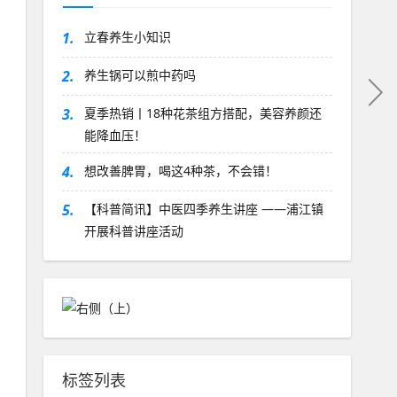
1.
立春养生小知识
2.
养生锅可以煎中药吗
3.
夏季热销丨18种花茶组方搭配，美容养颜还
能降血压！
4.
想改善脾胃，喝这4种茶，不会错！
5.
【科普简讯】中医四季养生讲座 ——浦江镇
开展科普讲座活动
标签列表