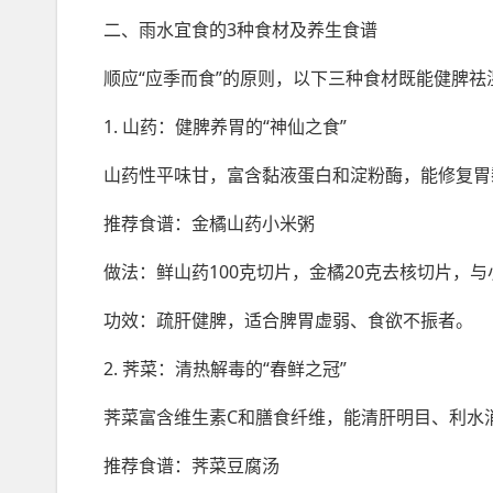
二、雨水宜食的3种食材及养生食谱
顺应“应季而食”的原则，以下三种食材既能健脾
1. 山药：健脾养胃的“神仙之食”
山药性平味甘，富含黏液蛋白和淀粉酶，能修复胃
推荐食谱：金橘山药小米粥
做法：鲜山药100克切片，金橘20克去核切片，
功效：疏肝健脾，适合脾胃虚弱、食欲不振者。
2. 荠菜：清热解毒的“春鲜之冠”
荠菜富含维生素C和膳食纤维，能清肝明目、利水
推荐食谱：荠菜豆腐汤