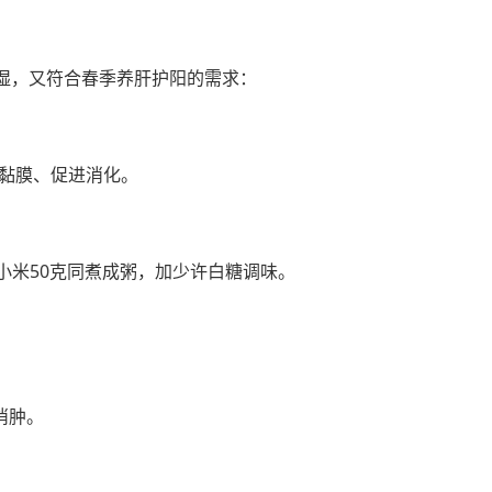
祛湿，又符合春季养肝护阳的需求：
黏膜、促进消化。
与小米50克同煮成粥，加少许白糖调味。
消肿。