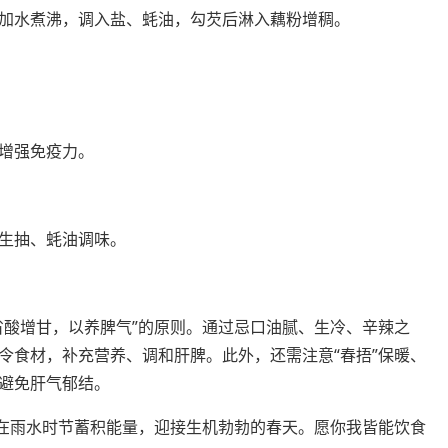
加水煮沸，调入盐、蚝油，勾芡后淋入藕粉增稠。
增强免疫力。
生抽、蚝油调味。
省酸增甘，以养脾气”的原则。通过忌口油腻、生冷、辛辣之
令食材，补充营养、调和肝脾。此外，还需注意“春捂”保暖、
避免肝气郁结。
能在雨水时节蓄积能量，迎接生机勃勃的春天。愿你我皆能饮食