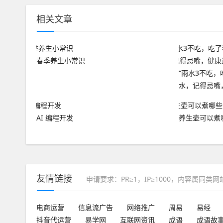
相关文章
春季养生小常识
“雨水3不吃，
水，记得忌嘴
AI 编程开发
养生壶可以煮
友情链接
申请要求：PR≥1，IP≥1000，内容属同类
电商运营
信息流广告
网络推广
周易
易经
抖音代运营
易学网
互联网资讯
成语
成语故