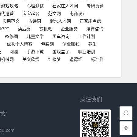
游戏攻略
心理测试
石家庄人才网
考研真题
频代运营
宝宝起名
范文网
电商设计
实用范文
古诗词
衡水人才网
石家庄点痣
tGPT
读后感
玄机派
企业服务
法律咨询
PS修图
儿童文学
买车咨询
工作计划
优秀个人博客
包装网
创业赚钱
养生
坛
网赚
手游下载
游戏盒子
职业培训
国机械网
美文欣赏
红楼梦
道德经
标准件
关注我们
方式：
qq.com