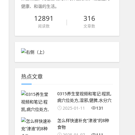
健康、和谐的生活。
12891
316
阅读数
文章数
热点文章
0315养生堂视频和笔记:程凯,
病穴位处方,湿邪,健脾,水分穴
2025-01-11
131
怎么样快速补充“津液”的8种
食物
2025-01-07
111