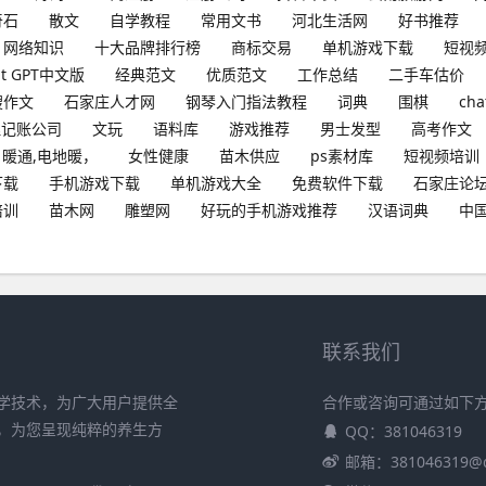
奇石
散文
自学教程
常用文书
河北生活网
好书推荐
网络知识
十大品牌排行榜
商标交易
单机游戏下载
短视
at GPT中文版
经典范文
优质范文
工作总结
二手车估价
搜作文
石家庄人才网
钢琴入门指法教程
词典
围棋
cha
理记账公司
文玩
语料库
游戏推荐
男士发型
高考作文
暖通,电地暖，
女性健康
苗木供应
ps素材库
短视频培训
下载
手机游戏下载
单机游戏大全
免费软件下载
石家庄论
培训
苗木网
雕塑网
好玩的手机游戏推荐
汉语词典
中
联系我们
学技术，为广大用户提供全
合作或咨询可通过如下
，为您呈现纯粹的养生方
QQ：381046319
邮箱：381046319@