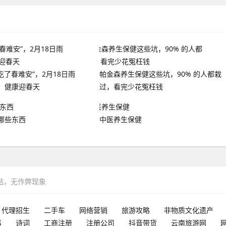
吃了春难安”，2月18日雨
帕金森养生保健这些坑，90% 的人都栽
，健康迎春天
过，看完少花冤枉钱
哪些东西
中医养生保健
网站，无作弊现象
代理招生
二手车
网络营销
旅游攻略
非物质文化遗产
事
诗词
工商注册
注册公司
抖音带货
云南旅游网