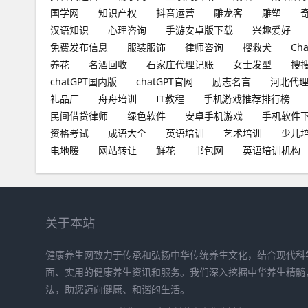
国学网
知识产权
抖音运营
雕龙客
雕塑
汉语知识
心理咨询
手游安卓版下载
兴趣爱好
免费发布信息
服装服饰
律师咨询
搜救犬
Ch
养花
名酒回收
石家庄代理记账
女士发型
搜
chatGPT国内版
chatGPT官网
励志名言
河北代
礼品厂
舟舟培训
IT教程
手机游戏推荐排行榜
民间借贷律师
绿色软件
安卓手机游戏
手机软件
资格考试
成语大全
英语培训
艺术培训
少儿
电地暖
网站转让
鲜花
书包网
英语培训机构
关于本站
健康养生网致力于传承和弘扬中华传统养生文化，结合现代科
面、实用的健康养生资讯和服务。我们深入挖掘中华养生精髓
法，助您迈向健康、和谐的生活。