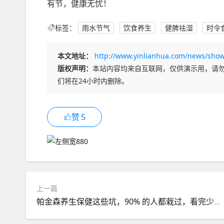
有节，健康无忧！
标签：
雨水节气
饮食养生
健脾祛湿
时令
本文地址：
http://www.yinlianhua.com/news/show
版权声明：
本站内容均来自互联网，仅供演示用，请
们将在24小时内删除。
赞
5
上一篇
帕金森养生保健这些坑，90% 的人都栽过，看完少花冤枉钱