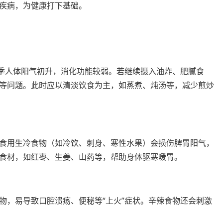
疾病，为健康打下基础。
春季人体阳气初升，消化功能较弱。若继续摄入油炸、肥腻食
等问题。此时应以清淡饮食为主，如蒸煮、炖汤等，减少煎炒
食用生冷食物（如冷饮、刺身、寒性水果）会损伤脾胃阳气，
食材，如红枣、生姜、山药等，帮助身体驱寒暖胃。
物，易导致口腔溃疡、便秘等“上火”症状。辛辣食物还会刺激