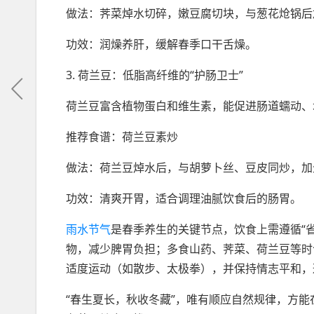
做法：荠菜焯水切碎，嫩豆腐切块，与葱花炝锅后
功效：润燥养肝，缓解春季口干舌燥。
3. 荷兰豆：低脂高纤维的“护肠卫士”
荷兰豆富含植物蛋白和维生素，能促进肠道蠕动、
推荐食谱：荷兰豆素炒
做法：荷兰豆焯水后，与胡萝卜丝、豆皮同炒，加
功效：清爽开胃，适合调理油腻饮食后的肠胃。
雨水节气
是春季养生的关键节点，饮食上需遵循“
物，减少脾胃负担；多食山药、荠菜、荷兰豆等时
适度运动（如散步、太极拳），并保持情志平和，
“春生夏长，秋收冬藏”，唯有顺应自然规律，方