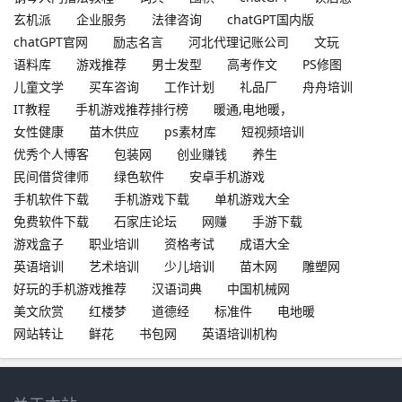
玄机派
企业服务
法律咨询
chatGPT国内版
chatGPT官网
励志名言
河北代理记账公司
文玩
语料库
游戏推荐
男士发型
高考作文
PS修图
儿童文学
买车咨询
工作计划
礼品厂
舟舟培训
IT教程
手机游戏推荐排行榜
暖通,电地暖，
女性健康
苗木供应
ps素材库
短视频培训
优秀个人博客
包装网
创业赚钱
养生
民间借贷律师
绿色软件
安卓手机游戏
手机软件下载
手机游戏下载
单机游戏大全
免费软件下载
石家庄论坛
网赚
手游下载
游戏盒子
职业培训
资格考试
成语大全
英语培训
艺术培训
少儿培训
苗木网
雕塑网
好玩的手机游戏推荐
汉语词典
中国机械网
美文欣赏
红楼梦
道德经
标准件
电地暖
网站转让
鲜花
书包网
英语培训机构