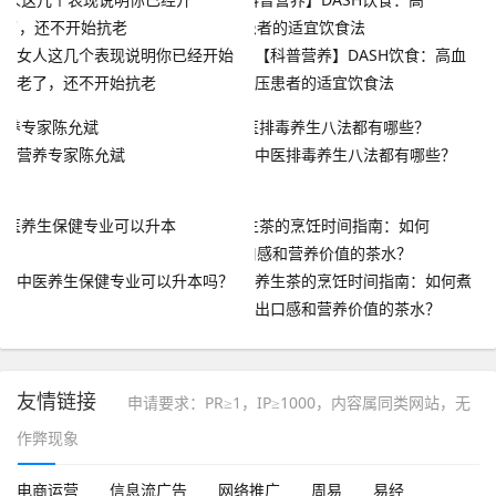
女人这几个表现说明你已经开始
【科普营养】DASH饮食：高血
老了，还不开始抗老
压患者的适宜饮食法
营养专家陈允斌
中医排毒养生八法都有哪些？
中医养生保健专业可以升本吗？
养生茶的烹饪时间指南：如何煮
出口感和营养价值的茶水？
友情链接
申请要求：PR≥1，IP≥1000，内容属同类网站，无
作弊现象
电商运营
信息流广告
网络推广
周易
易经