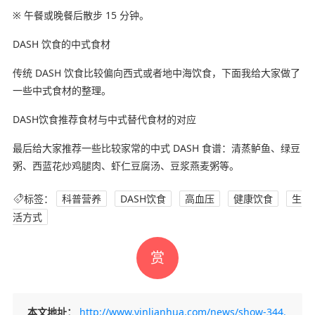
※ 午餐或晚餐后散步 15 分钟。
DASH 饮食的中式食材
传统 DASH 饮食比较偏向西式或者地中海饮食，下面我给大家做了
一些中式食材的整理。
DASH饮食推荐食材与中式替代食材的对应
最后给大家推荐一些比较家常的中式 DASH 食谱：清蒸鲈鱼、绿豆
粥、西蓝花炒鸡腿肉、虾仁豆腐汤、豆浆燕麦粥等。
标签：
科普营养
DASH饮食
高血压
健康饮食
生
活方式
赏
本文地址：
http://www.yinlianhua.com/news/show-344.