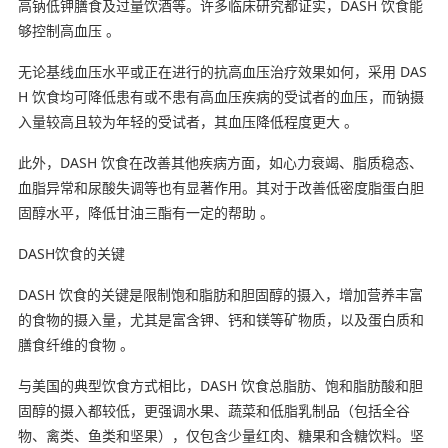
高钠低钾膳食及过量饮酒等。许多临床研究都证实，DASH 饮食能
够控制高血压 。
无论基线血压水平或正在进行的抗高血压治疗效果如何，采用 DAS
H 饮食均可降低患有或不患有高血压疾病的受试者的血压，而钠摄
入量较高且较为年轻的受试者，其血压降低程度更大 。
此外，DASH 饮食在改善其他疾病方面，如心力衰竭、脂质稳态、
血脂异常和尿酸失调等也有显著作用。其对于改善低密度脂蛋白胆
固醇水平，降低甘油三酯有一定的帮助 。
DASH饮食的关键
DASH 饮食的关键是限制饱和脂肪和胆固醇的摄入，增加营养丰富
的食物的摄入量，尤其是富含钾、钙和镁等矿物质，以及蛋白质和
膳食纤维的食物 。
与美国的典型饮食方式相比，DASH 饮食总脂肪、饱和脂肪酸和胆
固醇的摄入都较低，更强调水果、蔬菜和低脂乳制品（包括全谷
物、禽类、鱼类和坚果），仅包含少量红肉、糖果和含糖饮料。坚