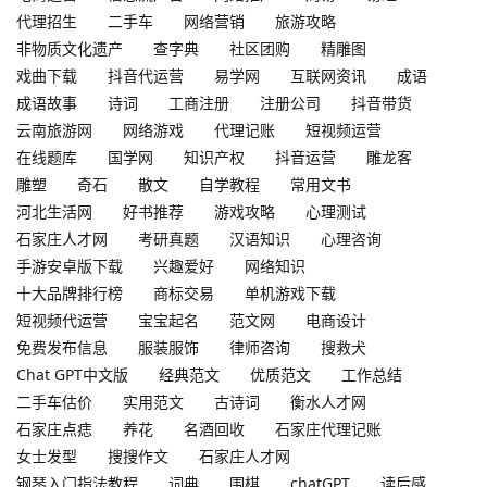
代理招生
二手车
网络营销
旅游攻略
非物质文化遗产
查字典
社区团购
精雕图
戏曲下载
抖音代运营
易学网
互联网资讯
成语
成语故事
诗词
工商注册
注册公司
抖音带货
云南旅游网
网络游戏
代理记账
短视频运营
在线题库
国学网
知识产权
抖音运营
雕龙客
雕塑
奇石
散文
自学教程
常用文书
河北生活网
好书推荐
游戏攻略
心理测试
石家庄人才网
考研真题
汉语知识
心理咨询
手游安卓版下载
兴趣爱好
网络知识
十大品牌排行榜
商标交易
单机游戏下载
短视频代运营
宝宝起名
范文网
电商设计
免费发布信息
服装服饰
律师咨询
搜救犬
Chat GPT中文版
经典范文
优质范文
工作总结
二手车估价
实用范文
古诗词
衡水人才网
石家庄点痣
养花
名酒回收
石家庄代理记账
女士发型
搜搜作文
石家庄人才网
钢琴入门指法教程
词典
围棋
chatGPT
读后感