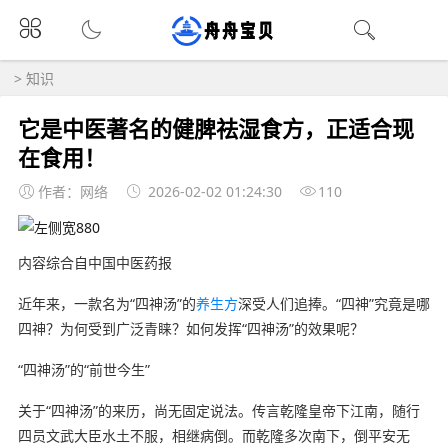
>
知识
它是中医著名的健脾祛湿食方，正适合现
在食用！
作者：网络
2026-02-02 01:24:30
110
内容综合自中国中医药报
近年来，一款名为“四神汤”的
养生方
深受人们追捧。“四神”究竟是哪
四神？为何受到广泛青睐？如何发挥“四神汤”的效果呢？
“四神汤”的“前世今生”
关于“四神汤”的来历，尚无固定说法。传言乾隆皇帝下江南，随行
四员文武大臣水土不服，相继病倒。而乾隆多次南下，倒平安无