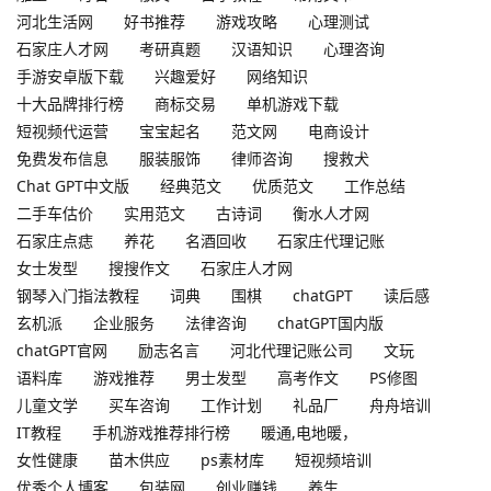
河北生活网
好书推荐
游戏攻略
心理测试
石家庄人才网
考研真题
汉语知识
心理咨询
手游安卓版下载
兴趣爱好
网络知识
十大品牌排行榜
商标交易
单机游戏下载
短视频代运营
宝宝起名
范文网
电商设计
免费发布信息
服装服饰
律师咨询
搜救犬
Chat GPT中文版
经典范文
优质范文
工作总结
二手车估价
实用范文
古诗词
衡水人才网
石家庄点痣
养花
名酒回收
石家庄代理记账
女士发型
搜搜作文
石家庄人才网
钢琴入门指法教程
词典
围棋
chatGPT
读后感
玄机派
企业服务
法律咨询
chatGPT国内版
chatGPT官网
励志名言
河北代理记账公司
文玩
语料库
游戏推荐
男士发型
高考作文
PS修图
儿童文学
买车咨询
工作计划
礼品厂
舟舟培训
IT教程
手机游戏推荐排行榜
暖通,电地暖，
女性健康
苗木供应
ps素材库
短视频培训
优秀个人博客
包装网
创业赚钱
养生