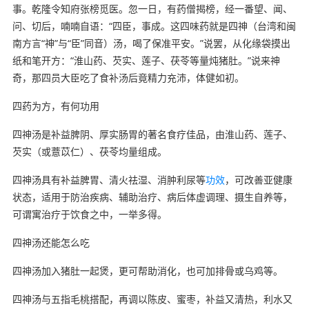
事。乾隆令知府张榜觅医。忽一日，有药僧揭榜，经一番望、闻、
问、切后，喃喃自语：“四臣，事成。这四味药就是四神（台湾和闽
南方言“神”与“臣”同音）汤，喝了保准平安。”说罢，从化缘袋摸出
纸和笔开方：“淮山药、芡实、莲子、茯苓等量炖猪肚。”说来神
奇，那四员大臣吃了食补汤后竟精力充沛，体健如初。
四药为方，有何功用
四神汤是补益脾阴、厚实肠胃的著名食疗佳品，由淮山药、莲子、
芡实（或薏苡仁）、茯苓均量组成。
四神汤具有补益脾胃、清火祛湿、消肿利尿等
功效
，可改善亚健康
状态，适用于防治疾病、辅助治疗、病后体虚调理、摄生自养等，
可谓寓治疗于饮食之中，一举多得。
四神汤还能怎么吃
四神汤加入猪肚一起煲，更可帮助消化，也可加排骨或乌鸡等。
四神汤与五指毛桃搭配，再调以陈皮、蜜枣，补益又清热，利水又