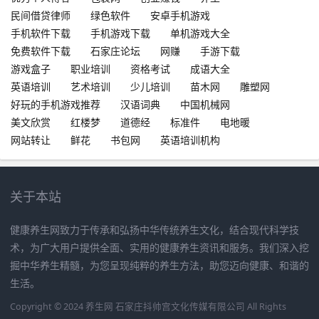
民间借贷律师
绿色软件
安卓手机游戏
手机软件下载
手机游戏下载
单机游戏大全
免费软件下载
石家庄论坛
网赚
手游下载
游戏盒子
职业培训
资格考试
成语大全
英语培训
艺术培训
少儿培训
苗木网
雕塑网
好玩的手机游戏推荐
汉语词典
中国机械网
美文欣赏
红楼梦
道德经
标准件
电地暖
网站转让
鲜花
书包网
英语培训机构
关于本站
健康养生网致力于传承和弘扬中华传统养生文化，结合现代科学技
术，为广大用户提供全面、实用的健康养生资讯和服务。我们深入挖
掘中华养生精髓，为您呈现纯粹的养生方法，助您迈向健康、和谐的
生活。
Copyright © 2024 养生网 石家庄抖帅宫文化传媒有限公司 All Rights