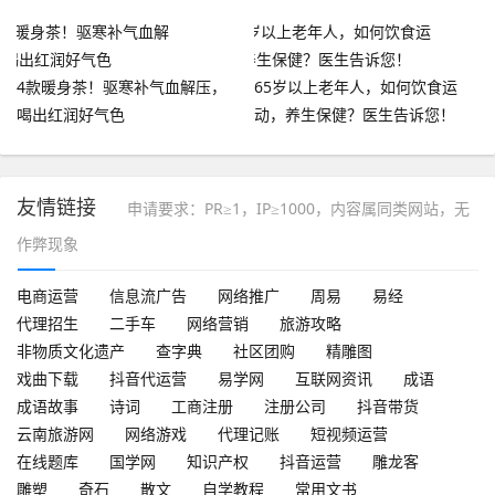
4款暖身茶！驱寒补气血解压，
65岁以上老年人，如何饮食运
喝出红润好气色
动，养生保健？医生告诉您！
友情链接
申请要求：PR≥1，IP≥1000，内容属同类网站，无
作弊现象
电商运营
信息流广告
网络推广
周易
易经
代理招生
二手车
网络营销
旅游攻略
非物质文化遗产
查字典
社区团购
精雕图
戏曲下载
抖音代运营
易学网
互联网资讯
成语
成语故事
诗词
工商注册
注册公司
抖音带货
云南旅游网
网络游戏
代理记账
短视频运营
在线题库
国学网
知识产权
抖音运营
雕龙客
雕塑
奇石
散文
自学教程
常用文书