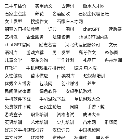
二手车估价
实用范文
古诗词
衡水人才网
石家庄点痣
养花
名酒回收
石家庄代理记账
女士发型
搜搜作文
石家庄人才网
钢琴入门指法教程
词典
围棋
chatGPT
读后感
玄机派
企业服务
法律咨询
chatGPT国内版
chatGPT官网
励志名言
河北代理记账公司
文玩
语料库
游戏推荐
男士发型
高考作文
PS修图
儿童文学
买车咨询
工作计划
礼品厂
舟舟培训
IT教程
手机游戏推荐排行榜
暖通,电地暖，
女性健康
苗木供应
ps素材库
短视频培训
优秀个人博客
包装网
创业赚钱
养生
民间借贷律师
绿色软件
安卓手机游戏
手机软件下载
手机游戏下载
单机游戏大全
免费软件下载
石家庄论坛
网赚
手游下载
游戏盒子
职业培训
资格考试
成语大全
英语培训
艺术培训
少儿培训
苗木网
雕塑网
好玩的手机游戏推荐
汉语词典
中国机械网
美文欣赏
红楼梦
道德经
标准件
电地暖