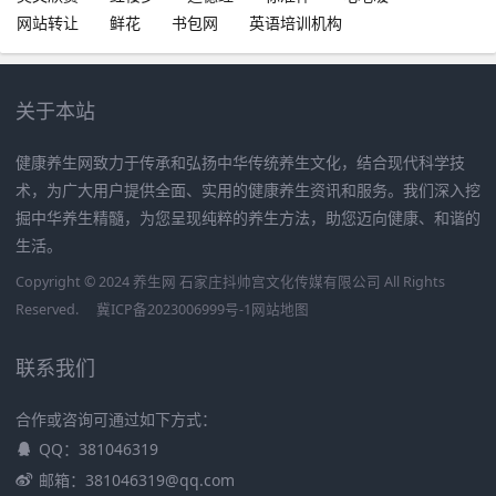
网站转让
鲜花
书包网
英语培训机构
关于本站
健康养生网致力于传承和弘扬中华传统养生文化，结合现代科学技
术，为广大用户提供全面、实用的健康养生资讯和服务。我们深入挖
掘中华养生精髓，为您呈现纯粹的养生方法，助您迈向健康、和谐的
生活。
Copyright © 2024 养生网 石家庄抖帅宫文化传媒有限公司 All Rights
Reserved.
冀ICP备2023006999号-1
网站地图
联系我们
合作或咨询可通过如下方式：
QQ：381046319
邮箱：381046319@qq.com